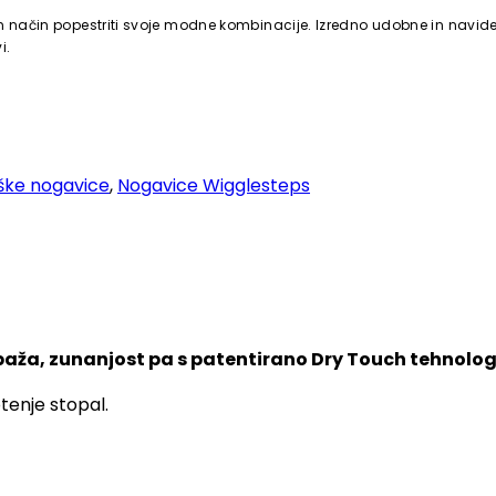
len način popestriti svoje modne kombinacije. Izredno udobne in navid
i.
ke nogavice
,
Nogavice Wigglesteps
aža, zunanjost pa s patentirano Dry Touch tehnologi
enje stopal.