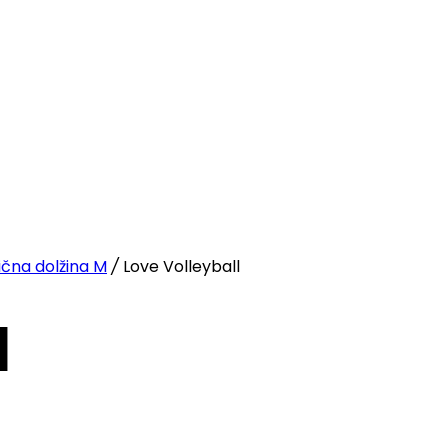
ična dolžina M
/
Love Volleyball
l