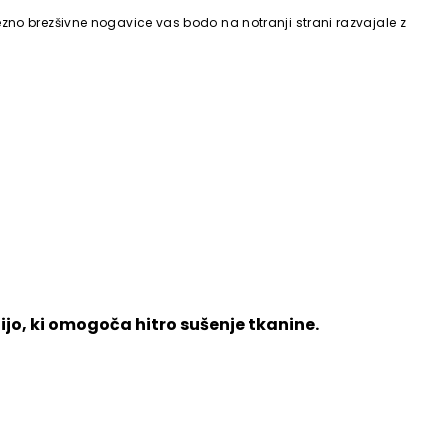
ezno brezšivne nogavice vas bodo na notranji strani razvajale z
jo, ki omogoča hitro sušenje tkanine.