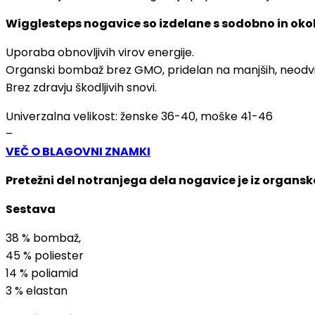
Wigglesteps nogavice so izdelane s sodobno in okol
Uporaba obnovljivih virov energije.
Organski bombaž brez GMO, pridelan na manjših, neodvi
Brez zdravju škodljivih snovi.
Univerzalna velikost: ženske 36-40, moške 41-46
–
VEČ O BLAGOVNI ZNAMKI
Pretežni del notranjega dela nogavice je iz organ
Sestava
38 % bombaž,
45 % poliester
14 % poliamid
3 % elastan