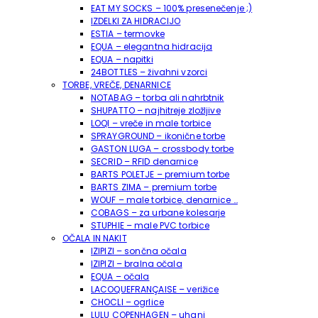
EAT MY SOCKS – 100% presenečenje ;)
IZDELKI ZA HIDRACIJO
ESTIA – termovke
EQUA – elegantna hidracija
EQUA – napitki
24BOTTLES – živahni vzorci
TORBE, VREČE, DENARNICE
NOTABAG – torba ali nahrbtnik
SHUPATTO – najhitreje zložljive
LOQI – vreče in male torbice
SPRAYGROUND – ikonične torbe
GASTON LUGA – crossbody torbe
SECRID – RFID denarnice
BARTS POLETJE – premium torbe
BARTS ZIMA – premium torbe
WOUF – male torbice, denarnice …
COBAGS – za urbane kolesarje
STUPHIE – male PVC torbice
OČALA IN NAKIT
IZIPIZI – sončna očala
IZIPIZI – bralna očala
EQUA – očala
LACOQUEFRANÇAISE – verižice
CHOCLI – ogrlice
LULU COPENHAGEN – uhani