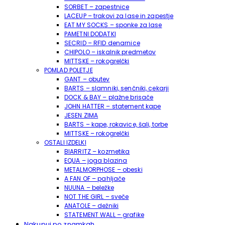
SORBET – zapestnice
LACEUP – trakovi za lase in zapestje
EAT MY SOCKS – sponke za lase
PAMETNI DODATKI
SECRID – RFID denarnice
CHIPOLO – iskalnik predmetov
MITTSKE – rokogrelčki
POMLAD POLETJE
GANT – obutev
BARTS – slamniki, senčniki, cekarji
DOCK & BAY – plažne brisače
JOHN HATTER – statement kape
JESEN ZIMA
BARTS – kape, rokavice, šali, torbe
MITTSKE – rokogrelčki
OSTALI IZDELKI
BIARRITZ – kozmetika
EQUA – joga blazina
METALMORPHOSE – obeski
A FAN OF – pahljače
NUUNA – beležke
NOT THE GIRL – sveče
ANATOLE – dežniki
STATEMENT WALL – grafike
Nakupuj po znamkah