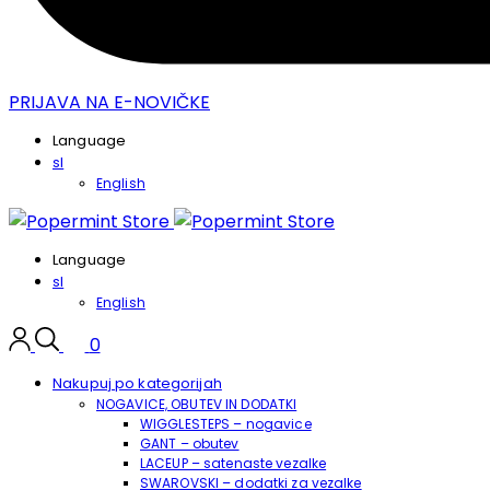
PRIJAVA NA E-NOVIČKE
Language
sl
English
Language
sl
English
0
Nakupuj po kategorijah
NOGAVICE, OBUTEV IN DODATKI
WIGGLESTEPS – nogavice
GANT – obutev
LACEUP – satenaste vezalke
SWAROVSKI – dodatki za vezalke