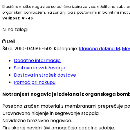
Klasične moške nogavice so odlična izbira za vse, ki želite na subti
organskim bombažem, na zunanji pa s pozitivnimi in barvitimi motiv
Velikost: 41-46
Ni na zalogi
Deli
Šifra:
2010-04985-502
Kategorije:
Klasična dolžina M
,
Moš
Dodatne informacije
Sestava in vzdrževanje
Dostava in strošek dostave
Pomoč pri nakupu
Notranjost nogavic je izdelana iz organskega bomb
Posebno zračen material z membranami preprečuje pot
Uravnavano hlajenje in segrevanje stopala.
Navidezno brezšivne nogavice.
Fini, skoraj nevidni šivi omogočajo popolno udobje.