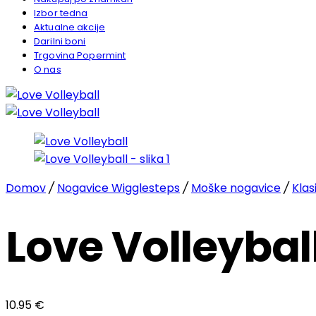
Izbor tedna
Aktualne akcije
Darilni boni
Trgovina Popermint
O nas
Domov
/
Nogavice Wigglesteps
/
Moške nogavice
/
Klas
Love Volleybal
10.95
€