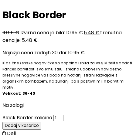
Black Border
10.95
€
Izvirna cena je bila: 10.95 €.
5.48
€
Trenutna
cena je: 5.48 €.
Najnižja cena zadnjih 30 dni:
10.95
€
Klasične ženske nogavičke so popolna izbira za vse, ki želite dodati
kanček barvitosti svojemu stilu. Izredno udobne in navidezno
brezšivne nogavice vas bodo na notranji strani razvajale z
organskim bombažem, na zunanji pa s pozitivnimi in barvitimi
motivi.
Velikost: 36-40
Na zalogi
Black Border količina
Dodaj v košarico
Deli