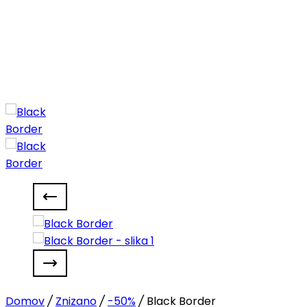
Domov
/
Znizano
/
-50%
/
Black Border