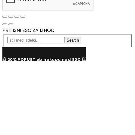
PRITISNI ESC ZA IZHOD
Search
💥 20% POPUST ob nakupu nad 80€ 💥