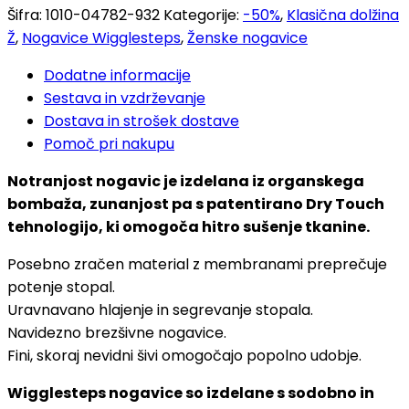
Šifra:
1010-04782-932
Kategorije:
-50%
,
Klasična dolžina
Ž
,
Nogavice Wigglesteps
,
Ženske nogavice
Dodatne informacije
Sestava in vzdrževanje
Dostava in strošek dostave
Pomoč pri nakupu
Notranjost nogavic je izdelana iz organskega
bombaža, zunanjost pa s patentirano Dry Touch
tehnologijo, ki omogoča hitro sušenje tkanine.
Posebno zračen material z membranami preprečuje
potenje stopal.
Uravnavano hlajenje in segrevanje stopala.
Navidezno brezšivne nogavice.
Fini, skoraj nevidni šivi omogočajo popolno udobje.
Wigglesteps nogavice so izdelane s sodobno in