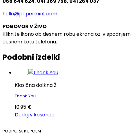
068 644 624, 041 369 758, 041 264 037
hello@popermint.com
POGOVOR V ŽIVO
Kliknite ikono ob desnem robu ekrana oz. v spodnjem
desnem kotu telefona.
Podobni izdelki
Klasična dolžina Ž
Thank You
10.95
€
Dodaj v košarico
PODPORA KUPCEM