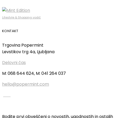
Lifestyle & Shopping vodič
KONTAKT
Trgovina Popermint
Levstikov trg 4a, Ljubljana
Delovni čas
M: 068 644 624, M: 041 264 037
hello@popermint.com
Bodite prvi obveščeni o novostih, ugodnostih in ostalih