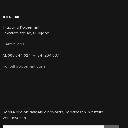
KONTAKT
Trgovina Popermint
Levstikov trg 4a, Ljubljana
Delovni čas
M: 068 644 624, M: 041 264 037
hello@popermint.com
Bodite prvi obveščeni o novostih, ugodnostih in ostalih
zanimivostih.