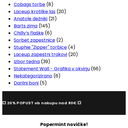
Cobags torbe
(8)
Laceup krotilke las
(20)
Anatole dežniki
(21)
Barts zima
(145)
Chilly’s flaške
(6)
Sorbet zapestnice
(2)
Stuphie "Zipper" torbice
(4)
Laceup zapestni trakovi
(20)
Izbor tedna
(39)
Statement Wall - Grafika v okvirju
(66)
Nekategorizirano
(6)
Darilni boni
(5)
💥 20% POPUST ob nakupu nad 80€ 💥
Popermint novičke!