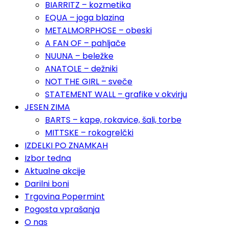
BIARRITZ – kozmetika
EQUA – joga blazina
METALMORPHOSE – obeski
A FAN OF – pahljače
NUUNA – beležke
ANATOLE – dežniki
NOT THE GIRL – sveče
STATEMENT WALL – grafike v okvirju
JESEN ZIMA
BARTS – kape, rokavice, šali, torbe
MITTSKE – rokogrelčki
IZDELKI PO ZNAMKAH
Izbor tedna
Aktualne akcije
Darilni boni
Trgovina Popermint
Pogosta vprašanja
O nas