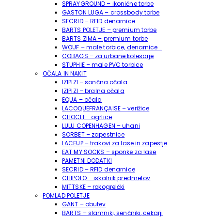
SPRAYGROUND – ikonične torbe
GASTON LUGA – crossbody torbe
SECRID – RFID denarnice
BARTS POLETJE – premium torbe
BARTS ZIMA – premium torbe
WOUF – male torbice, denarnice …
COBAGS – za urbane kolesarje
STUPHIE – male PVC torbice
OČALA IN NAKIT
IZIPIZI – sončna očala
IZIPIZI – bralna očala
EQUA – očala
LACOQUEFRANÇAISE – verižice
CHOCLI – ogrlice
LULU COPENHAGEN – uhani
SORBET – zapestnice
LACEUP – trakovi za lase in zapestje
EAT MY SOCKS – sponke za lase
PAMETNI DODATKI
SECRID – RFID denarnice
CHIPOLO – iskalnik predmetov
MITTSKE – rokogrelčki
POMLAD POLETJE
GANT – obutev
BARTS – slamniki, senčniki, cekarji