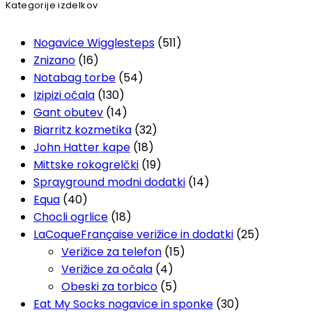
Kategorije izdelkov
Nogavice Wigglesteps
(511)
Znizano
(16)
Notabag torbe
(54)
Izipizi očala
(130)
Gant obutev
(14)
Biarritz kozmetika
(32)
John Hatter kape
(18)
Mittske rokogrelčki
(19)
Sprayground modni dodatki
(14)
Equa
(40)
Chocli ogrlice
(18)
LaCoqueFrançaise verižice in dodatki
(25)
Verižice za telefon
(15)
Verižice za očala
(4)
Obeski za torbico
(5)
Eat My Socks nogavice in sponke
(30)