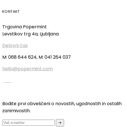
KONTAKT
Trgovina Popermint
Levstikov trg 4a, Ljubljana
Delovni čas
M: 068 644 624, M: 041 264 037
hello@popermint.com
Bodite prvi obveščeni o novostih, ugodnostih in ostalih
zanimivostih.