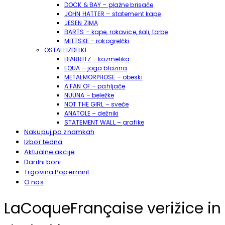
DOCK & BAY – plažne brisače
JOHN HATTER – statement kape
JESEN ZIMA
BARTS – kape, rokavice, šali, torbe
MITTSKE – rokogrelčki
OSTALI IZDELKI
BIARRITZ – kozmetika
EQUA – joga blazina
METALMORPHOSE – obeski
A FAN OF – pahljače
NUUNA – beležke
NOT THE GIRL – sveče
ANATOLE – dežniki
STATEMENT WALL – grafike
Nakupuj po znamkah
Izbor tedna
Aktualne akcije
Darilni boni
Trgovina Popermint
O nas
LaCoqueFrançaise verižice in