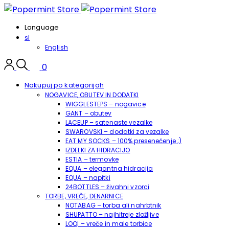
Language
sl
English
0
Nakupuj po kategorijah
NOGAVICE, OBUTEV IN DODATKI
WIGGLESTEPS – nogavice
GANT – obutev
LACEUP – satenaste vezalke
SWAROVSKI – dodatki za vezalke
EAT MY SOCKS – 100% presenečenje ;)
IZDELKI ZA HIDRACIJO
ESTIA – termovke
EQUA – elegantna hidracija
EQUA – napitki
24BOTTLES – živahni vzorci
TORBE, VREČE, DENARNICE
NOTABAG – torba ali nahrbtnik
SHUPATTO – najhitreje zložljive
LOQI – vreče in male torbice