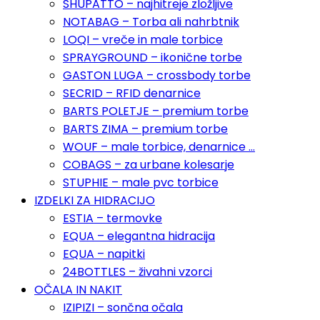
SHUPATTO – najhitreje zložljive
NOTABAG – Torba ali nahrbtnik
LOQI – vreče in male torbice
SPRAYGROUND – ikonične torbe
GASTON LUGA – crossbody torbe
SECRID – RFID denarnice
BARTS POLETJE – premium torbe
BARTS ZIMA – premium torbe
WOUF – male torbice, denarnice …
COBAGS – za urbane kolesarje
STUPHIE – male pvc torbice
IZDELKI ZA HIDRACIJO
ESTIA – termovke
EQUA – elegantna hidracija
EQUA – napitki
24BOTTLES – živahni vzorci
OČALA IN NAKIT
IZIPIZI – sončna očala