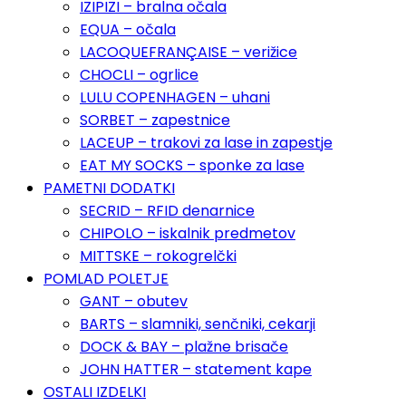
IZIPIZI – bralna očala
EQUA – očala
LACOQUEFRANÇAISE – verižice
CHOCLI – ogrlice
LULU COPENHAGEN – uhani
SORBET – zapestnice
LACEUP – trakovi za lase in zapestje
EAT MY SOCKS – sponke za lase
PAMETNI DODATKI
SECRID – RFID denarnice
CHIPOLO – iskalnik predmetov
MITTSKE – rokogrelčki
POMLAD POLETJE
GANT – obutev
BARTS – slamniki, senčniki, cekarji
DOCK & BAY – plažne brisače
JOHN HATTER – statement kape
OSTALI IZDELKI