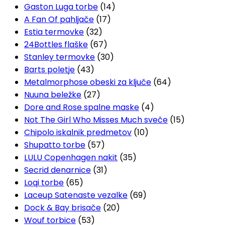
Gaston Luga torbe
(14)
A Fan Of pahljače
(17)
Estia termovke
(32)
24Bottles flaške
(67)
Stanley termovke
(30)
Barts poletje
(43)
Metalmorphose obeski za ključe
(64)
Nuuna beležke
(27)
Dore and Rose spalne maske
(4)
Not The Girl Who Misses Much sveče
(15)
Chipolo iskalnik predmetov
(10)
Shupatto torbe
(57)
LULU Copenhagen nakit
(35)
Secrid denarnice
(31)
Loqi torbe
(65)
Laceup Satenaste vezalke
(69)
Dock & Bay brisače
(20)
Wouf torbice
(53)