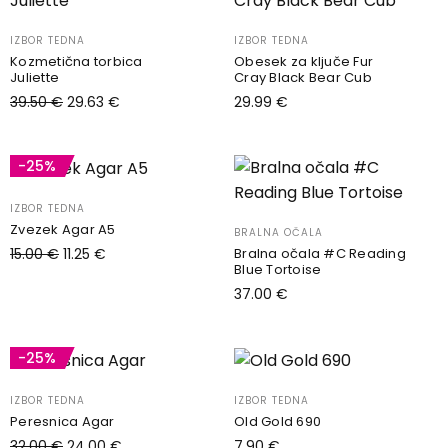
več
IZBOR TEDNA
IZBOR TEDNA
različic.
Kozmetična torbica
Obesek za ključe Fur
Možnosti
Juliette
Cray Black Bear Cub
lahko
39.50
€
29.63
€
29.99
€
izberete
Dodaj v košarico
Dodaj v košarico
na
-25%
strani
izdelka
IZBOR TEDNA
Zvezek Agar A5
BRALNA OČALA
Bralna očala #C Reading
15.00
€
11.25
€
Blue Tortoise
Dodaj v košarico
37.00
€
Izberite možnosti
Ta
izdelek
-25%
ima
IZBOR TEDNA
IZBOR TEDNA
več
Peresnica Agar
Old Gold 690
različic.
32.00
€
24.00
€
7.90
€