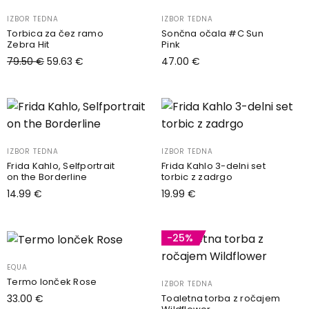
IZBOR TEDNA
IZBOR TEDNA
Torbica za čez ramo
Sončna očala #C Sun
Zebra Hit
Pink
79.50
€
59.63
€
47.00
€
Dodaj v košarico
Dodaj v košarico
IZBOR TEDNA
IZBOR TEDNA
Frida Kahlo, Selfportrait
Frida Kahlo 3-delni set
on the Borderline
torbic z zadrgo
14.99
€
19.99
€
Dodaj v košarico
Dodaj v košarico
-25%
EQUA
Termo lonček Rose
IZBOR TEDNA
Toaletna torba z ročajem
33.00
€