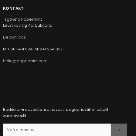
KONTAKT
Trgovina Popermint
Levstikov trg 4a, Ljubljana
Delovni čas
M: 068 644 624, M: 041 264 037
hello@popermint.com
Bodite prvi obveščeni o novostih, ugodnostih in ostalih
zanimivostih.