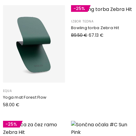
-25%
IZBOR TEDNA
Bowling torba Zebra Hit
89.50
€
67.13
€
Dodaj v košarico
EQUA
Yoga mat Forest Flow
58.00
€
Dodaj v košarico
-25%