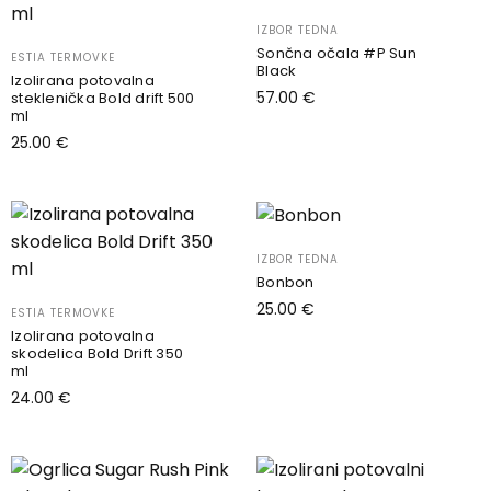
več
IZBOR TEDNA
različic.
Sončna očala #P Sun
ESTIA TERMOVKE
Možnosti
Black
Izolirana potovalna
lahko
57.00
€
steklenička Bold drift 500
ml
izberete
Dodaj v košarico
25.00
€
na
Dodaj v košarico
strani
izdelka
IZBOR TEDNA
Bonbon
25.00
€
ESTIA TERMOVKE
Izolirana potovalna
Dodaj v košarico
skodelica Bold Drift 350
ml
24.00
€
Dodaj v košarico