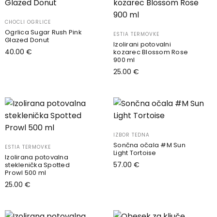
CHOCLI OGRLICE
Ogrlica Sugar Rush Pink
ESTIA TERMOVKE
Glazed Donut
Izolirani potovalni
40.00
€
kozarec Blossom Rose
900 ml
Dodaj v košarico
25.00
€
Dodaj v košarico
IZBOR TEDNA
Sončna očala #M Sun
ESTIA TERMOVKE
Light Tortoise
Izolirana potovalna
57.00
€
steklenička Spotted
Prowl 500 ml
Dodaj v košarico
25.00
€
Dodaj v košarico