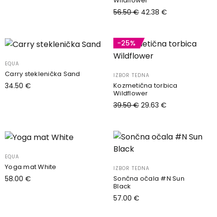
Wildflower
Dodaj v košarico
56.50
€
42.38
€
Dodaj v košarico
-25%
EQUA
Carry steklenička Sand
IZBOR TEDNA
Kozmetična torbica
34.50
€
Wildflower
Dodaj v košarico
39.50
€
29.63
€
Dodaj v košarico
EQUA
Yoga mat White
IZBOR TEDNA
Sončna očala #N Sun
58.00
€
Black
Dodaj v košarico
57.00
€
Dodaj v košarico