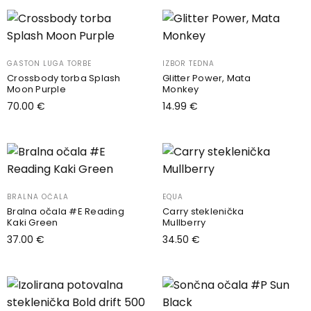
GASTON LUGA TORBE
IZBOR TEDNA
Crossbody torba Splash
Glitter Power, Mata
Moon Purple
Monkey
70.00
€
14.99
€
Dodaj v košarico
Dodaj v košarico
BRALNA OČALA
EQUA
Bralna očala #E Reading
Carry steklenička
Kaki Green
Mullberry
37.00
€
34.50
€
Izberite možnosti
Dodaj v košarico
Ta
izdelek
ima