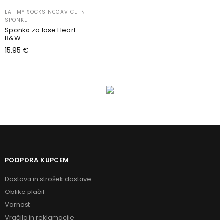
EAT MY SOCKS NOGAVICE IN
SPONKE
Sponka za lase Heart
B&W
15.95
€
Dodaj v košarico
PODPORA KUPCEM
Dostava in strošek dostave
Oblike plačil
Varnost
Vračila in reklamacije