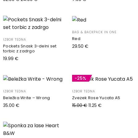
Možnosti
Dodaj v košarico
Izberite možnosti
lahko
Ta
izberete
izdelek
na
ima
BAG & BACKPACK IN ONE
strani
več
Red
IZBOR TEDNA
izdelka
različic.
Pockets Snask 3-delni set
29.50
€
Možnosti
torbic z zadrgo
Dodaj v košarico
lahko
19.99
€
izberete
Dodaj v košarico
na
-25%
strani
izdelka
IZBOR TEDNA
IZBOR TEDNA
Beležka Write – Wrong
Zvezek Rose Yucata A5
15.00
€
35.00
€
11.25
€
Dodaj v košarico
Dodaj v košarico