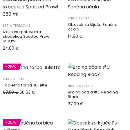
IZBOR TEDNA
Obesek za ključe Sončna
ESTIA TERMOVKE
očala
Izolirana potovalna
14.90
€
skodelica Spotted Prowl
350 ml
Dodaj v košarico
24.00
€
Dodaj v košarico
-25%
IZBOR TEDNA
Toaletna torba Juliette
BRALNA OČALA
Bralna očala #C Reading
67.50
€
50.63
€
Black
Dodaj v košarico
37.00
€
Izberite možnosti
Ta
izdelek
-25%
ima