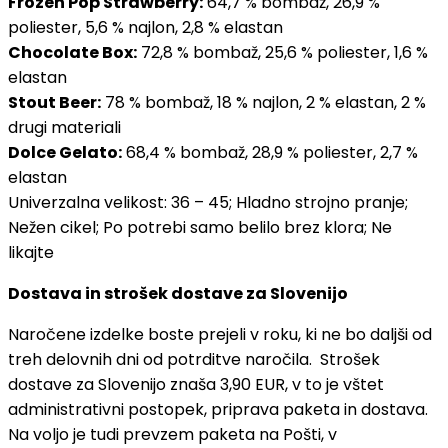
Frozen Pop Strawberry:
64,7 % bombaž, 26,9 %
poliester, 5,6 % najlon, 2,8 % elastan
Chocolate Box:
72,8 % bombaž, 25,6 % poliester, 1,6 %
elastan
Stout Beer:
78 % bombaž, 18 % najlon, 2 % elastan, 2 %
drugi materiali
Dolce Gelato:
68,4 % bombaž, 28,9 % poliester, 2,7 %
elastan
Univerzalna velikost: 36 – 45; Hladno strojno pranje;
Nežen cikel; Po potrebi samo belilo brez klora; Ne
likajte
Dostava in strošek dostave za Slovenijo
Naročene izdelke boste prejeli v roku, ki ne bo daljši od
treh delovnih dni od potrditve naročila. Strošek
dostave za Slovenijo znaša 3,90 EUR, v to je vštet
administrativni postopek, priprava paketa in dostava.
Na voljo je tudi prevzem paketa na Pošti, v