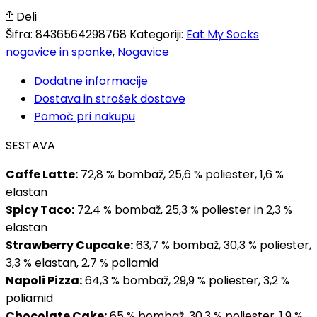
Deli
Šifra:
8436564298768
Kategoriji:
Eat My Socks
nogavice in sponke
,
Nogavice
Dodatne informacije
Dostava in strošek dostave
Pomoč pri nakupu
SESTAVA
Caffe Latte:
72,8 % bombaž, 25,6 % poliester, 1,6 %
elastan
Spicy Taco:
72,4 % bombaž, 25,3 % poliester in 2,3 %
elastan
Strawberry Cupcake:
63,7 % bombaž, 30,3 % poliester,
3,3 % elastan, 2,7 % poliamid
Napoli Pizza:
64,3 % bombaž, 29,9 % poliester, 3,2 %
poliamid
Chocolate Cake:
65 % bombaž, 30,3 % poliester, 1,9 %