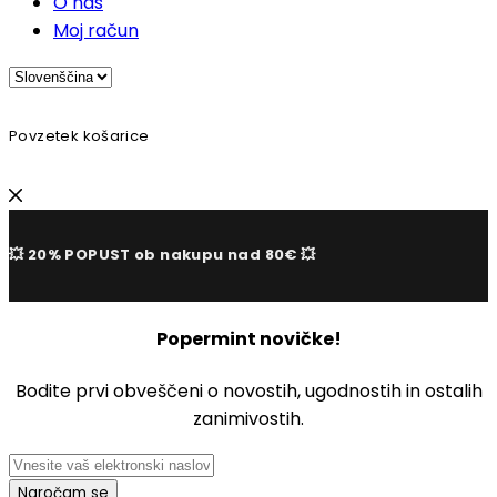
O nas
Moj račun
Povzetek košarice
💥 20% POPUST ob nakupu nad 80€ 💥
Popermint novičke!
Bodite prvi obveščeni o novostih, ugodnostih in ostalih
zanimivostih.