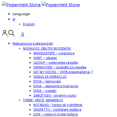
Language
sl
English
0
Nakupuj po kategorijah
NOGAVICE, OBUTEV IN DODATKI
WIGGLESTEPS – nogavice
GANT – obutev
LACEUP – satenaste vezalke
SWAROVSKI – dodatki za vezalke
EAT MY SOCKS – 100% presenečenje ;)
IZDELKI ZA HIDRACIJO
ESTIA – termovke
EQUA – elegantna hidracija
EQUA – napitki
24BOTTLES – živahni vzorci
TORBE, VREČE, DENARNICE
NOTABAG – torba ali nahrbtnik
SHUPATTO – najhitreje zložljive
LOQI – vreče in male torbice