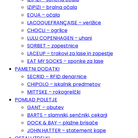
IZIPIZI – bralna očala
EQUA – očala
LACOQUEFRANÇAISE – verižice
CHOCLI – ogrlice
LULU COPENHAGEN – uhani
SORBET – zapestnice
LACEUP – trakovi za lase in zapestje
EAT MY SOCKS – sponke za lase
PAMETNI DODATKI
SECRID – RFID denarnice
CHIPOLO – iskalnik predmetov
MITTSKE – rokogrelčki
POMLAD POLETJE
GANT – obutev
BARTS – slamniki, senčniki, cekarji
DOCK & BAY – plažne brisače
JOHN HATTER – statement kape