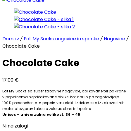
Domov
/
Eat My Socks nogavice in sponke
/
Nogavice
/
Chocolate Cake
Chocolate Cake
17.00
€
Eat My Socks so super zabavne nogavice, oblikovane ter pakirane
v popolnoma nepričakovane oblike, kot darilo pa zagotavljajo
100% presenečenje in popoln vau efekt. Izdelane so iz kakovostnih
materialov, prav tako so zelo udobne in trpežne.
Unisex – univerzalna velikost: 36 – 45
Ni na zalogi