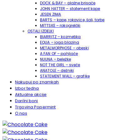
DOCK & BAY – plažne brisače
JOHN HATTER – statement kape
JESEN ZIMA
BARTS – kape, rokavice, šali, torbe
MITTSKE – rokogrelčki
OSTALI IZDELKI
BIARRITZ – kozmetika
EQUA – joga blazina
METALMORPHOSE – obeski
A FAN OF – pahljače
NUUNA – beležke
NOT THE GIRL – sveče
ANATOLE – dežniki
STATEMENT WALL – grafike
Nakupuj po znamkah
Izbor tedna
Aktualne akcije
Darilni boni
Trgovina Popermint
O nas