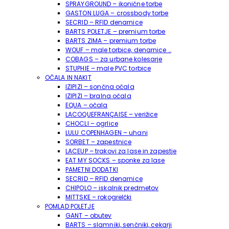
SPRAYGROUND – ikonične torbe
GASTON LUGA – crossbody torbe
SECRID – RFID denarnice
BARTS POLETJE – premium torbe
BARTS ZIMA – premium torbe
WOUF – male torbice, denarnice …
COBAGS – za urbane kolesarje
STUPHIE – male PVC torbice
OČALA IN NAKIT
IZIPIZI – sončna očala
IZIPIZI – bralna očala
EQUA – očala
LACOQUEFRANÇAISE – verižice
CHOCLI – ogrlice
LULU COPENHAGEN – uhani
SORBET – zapestnice
LACEUP – trakovi za lase in zapestje
EAT MY SOCKS – sponke za lase
PAMETNI DODATKI
SECRID – RFID denarnice
CHIPOLO – iskalnik predmetov
MITTSKE – rokogrelčki
POMLAD POLETJE
GANT – obutev
BARTS – slamniki, senčniki, cekarji