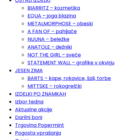
OSTALI IZDELKI
BIARRITZ – kozmetika
EQUA – joga blazina
METALMORPHOSE – obeski
A FAN OF – pahljače
NUUNA – beležke
ANATOLE – dežniki
NOT THE GIRL – sveče
STATEMENT WALL – grafike v okvirju
JESEN ZIMA
BARTS – kape, rokavice, šali, torbe
MITTSKE – rokogrelčki
IZDELKI PO ZNAMKAH
Izbor tedna
Aktualne akcije
Darilni boni
Trgovina Popermint
Pogosta vprašanja