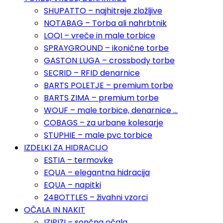
SHUPATTO – najhitreje zložljive
NOTABAG – Torba ali nahrbtnik
LOQI – vreče in male torbice
SPRAYGROUND – ikonične torbe
GASTON LUGA – crossbody torbe
SECRID – RFID denarnice
BARTS POLETJE – premium torbe
BARTS ZIMA – premium torbe
WOUF – male torbice, denarnice …
COBAGS – za urbane kolesarje
STUPHIE – male pvc torbice
IZDELKI ZA HIDRACIJO
ESTIA – termovke
EQUA – elegantna hidracija
EQUA – napitki
24BOTTLES – živahni vzorci
OČALA IN NAKIT
IZIPIZI – sončna očala