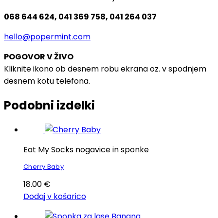
068 644 624, 041 369 758, 041 264 037
hello@popermint.com
POGOVOR V ŽIVO
Kliknite ikono ob desnem robu ekrana oz. v spodnjem
desnem kotu telefona.
Podobni izdelki
Eat My Socks nogavice in sponke
Cherry Baby
18.00
€
Dodaj v košarico