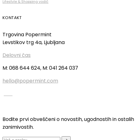
Lifestyle & Shopping vodič
KONTAKT
Trgovina Popermint
Levstikov trg 4a, Ljubljana
Delovni čas
M: 068 644 624, M: 041 264 037
hello@popermint.com
Bodite prvi obveščeni o novostih, ugodnostih in ostalih
zanimivostih.