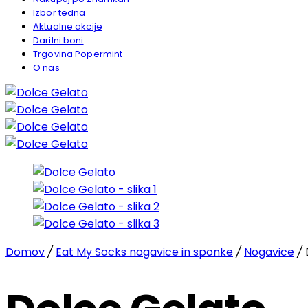
Izbor tedna
Aktualne akcije
Darilni boni
Trgovina Popermint
O nas
Domov
/
Eat My Socks nogavice in sponke
/
Nogavice
/