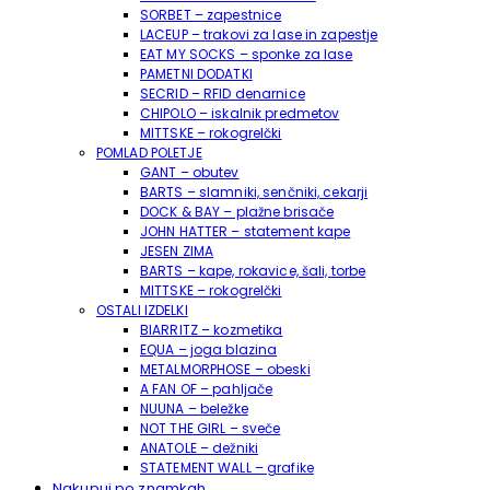
SORBET – zapestnice
LACEUP – trakovi za lase in zapestje
EAT MY SOCKS – sponke za lase
PAMETNI DODATKI
SECRID – RFID denarnice
CHIPOLO – iskalnik predmetov
MITTSKE – rokogrelčki
POMLAD POLETJE
GANT – obutev
BARTS – slamniki, senčniki, cekarji
DOCK & BAY – plažne brisače
JOHN HATTER – statement kape
JESEN ZIMA
BARTS – kape, rokavice, šali, torbe
MITTSKE – rokogrelčki
OSTALI IZDELKI
BIARRITZ – kozmetika
EQUA – joga blazina
METALMORPHOSE – obeski
A FAN OF – pahljače
NUUNA – beležke
NOT THE GIRL – sveče
ANATOLE – dežniki
STATEMENT WALL – grafike
Nakupuj po znamkah