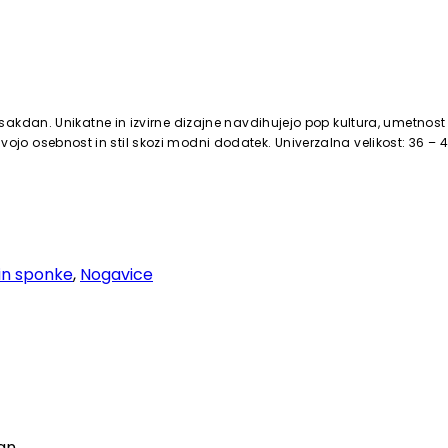
sakdan. Unikatne in izvirne dizajne navdihujejo pop kultura, umetnost 
ti svojo osebnost in stil skozi modni dodatek. Univerzalna velikost: 36 – 4
in sponke
,
Nogavice
tan