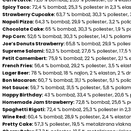
Spicy Taco:
72,4 % bombaž, 25,3 % poliester in 2,3 % ela
Strawberry Cupcake:
63,7 % bombaž, 30,3 % poliester, 3
Napoli Pizza:
64,3 % bombaž, 29,9 % poliester, 3,2 % pol
Chocolate Cake:
65 % bombaž, 30,3 % poliester, 1,9 % po
Pop Corn:
52,6 % bombaž, 30,3 % poliester, 14,1 % poliami
Joe’s Donuts Strawberry:
65,8 % bombaž, 29,9 % polieste
Supreme Salami:
52,3 % bombaž, 27,6 % poliester, 17,5 
Petit Camembert:
75,9 % bombaž, 22 % poliester, 2,1 % 
French Fries:
56,4 % bombaž, 29,2 % poliester, 3,5 % elast
Lager Beer:
78 % bombaž, 18 % najlon, 2 % elastan, 2 % dr
Bon Macaron:
60,7 % bombaž, 31,1 % poliester, 5,1 % poli
Hot Sauce:
59,7 % bombaž, 31,5 % poliester, 5,8 % poliam
Happy Birthday:
43 % bombaž, 33,4 % poliester, 20,6 % 
Homemade Jam Strawberry:
72,8 % bombaž, 25,6 % pol
Spaghetti Rigati:
72,4 % bombaž, 25,3 % poliester in 2,
Wine Red:
60,4 % bombaž, 28,9 % poliester, 2,4 % elastan
Pretty Cake:
57,3 % poliester, 19,5 % metalizirana vlakna,