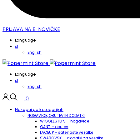
PRIJAVA NA E-NOVIČKE
Language
sl
English
Language
sl
English
0
Nakupuj po kategorijah
NOGAVICE, OBUTEV IN DODATKI
WIGGLESTEPS – nogavice
GANT – obutev
LACEUP – satenaste vezalke
SWAROVSKI – dodatki za vezalke