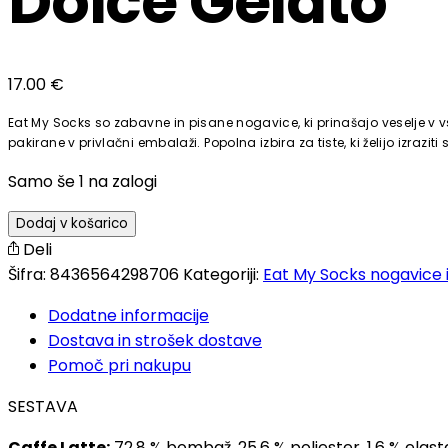
Dolce Gelato
17.00
€
Eat My Socks so zabavne in pisane nogavice, ki prinašajo veselje v v
pakirane v privlačni embalaži. Popolna izbira za tiste, ki želijo izrazi
Samo še 1 na zalogi
Dodaj v košarico
Deli
Šifra:
8436564298706
Kategoriji:
Eat My Socks nogavice 
Dodatne informacije
Dostava in strošek dostave
Pomoč pri nakupu
SESTAVA
Caffe Latte:
72,8 % bombaž, 25,6 % poliester, 1,6 % elas