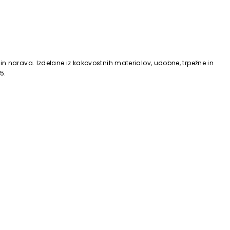
in narava. Izdelane iz kakovostnih materialov, udobne, trpežne in
5.