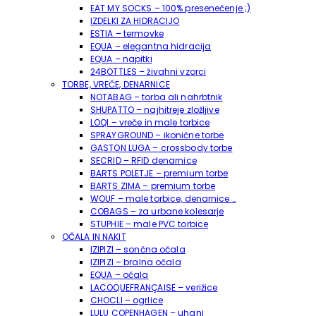
EAT MY SOCKS – 100% presenečenje ;)
IZDELKI ZA HIDRACIJO
ESTIA – termovke
EQUA – elegantna hidracija
EQUA – napitki
24BOTTLES – živahni vzorci
TORBE, VREČE, DENARNICE
NOTABAG – torba ali nahrbtnik
SHUPATTO – najhitreje zložljive
LOQI – vreče in male torbice
SPRAYGROUND – ikonične torbe
GASTON LUGA – crossbody torbe
SECRID – RFID denarnice
BARTS POLETJE – premium torbe
BARTS ZIMA – premium torbe
WOUF – male torbice, denarnice …
COBAGS – za urbane kolesarje
STUPHIE – male PVC torbice
OČALA IN NAKIT
IZIPIZI – sončna očala
IZIPIZI – bralna očala
EQUA – očala
LACOQUEFRANÇAISE – verižice
CHOCLI – ogrlice
LULU COPENHAGEN – uhani