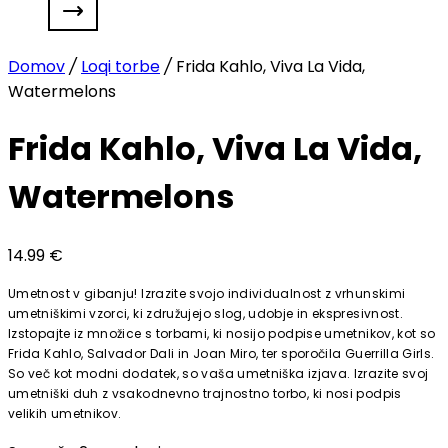
Domov
/
Loqi torbe
/
Frida Kahlo, Viva La Vida,
Watermelons
Frida Kahlo, Viva La Vida,
Watermelons
14.99
€
Umetnost v gibanju! Izrazite svojo individualnost z vrhunskimi
umetniškimi vzorci, ki združujejo slog, udobje in ekspresivnost.
Izstopajte iz množice s torbami, ki nosijo podpise umetnikov, kot so
Frida Kahlo, Salvador Dali in Joan Miro, ter sporočila Guerrilla Girls.
So več kot modni dodatek, so vaša umetniška izjava. Izrazite svoj
umetniški duh z vsakodnevno trajnostno torbo, ki nosi podpis
velikih umetnikov.