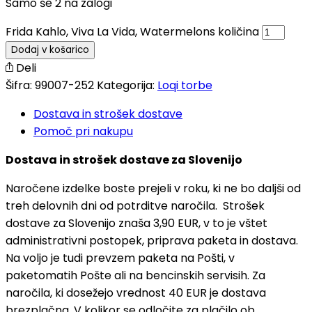
Samo še 2 na zalogi
Frida Kahlo, Viva La Vida, Watermelons količina
Dodaj v košarico
Deli
Šifra:
99007-252
Kategorija:
Loqi torbe
Dostava in strošek dostave
Pomoč pri nakupu
Dostava in strošek dostave za Slovenijo
Naročene izdelke boste prejeli v roku, ki ne bo daljši od
treh delovnih dni od potrditve naročila. Strošek
dostave za Slovenijo znaša 3,90 EUR, v to je vštet
administrativni postopek, priprava paketa in dostava.
Na voljo je tudi prevzem paketa na Pošti, v
paketomatih Pošte ali na bencinskih servisih. Za
naročila, ki dosežejo vrednost 40 EUR je dostava
brezplačna. V kolikor se odločite za plačilo ob