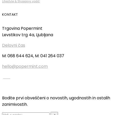
Lifestyle & Shopping vodič
KONTAKT
Trgovina Popermint
Levstikov trg 4a, Ljubljana
Delovni čas
M: 068 644 624, M: 041 264 037
hello@popermint.com
Bodite prvi obveščeni o novostih, ugodnostih in ostalih
zanimivostih.