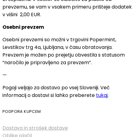
prevzemu, se vam v vsakem primeru prišteje dodatek
v višini 2,00 EUR.
Osebni prevzem
Osebni prevzemi so možni v trgovini Popermint,
Levstikov trg 4a, Ljubljana, v času obratovanja.
Prevzem je možen po prejetju obvestila s statusom
“naročilo je pripravljeno za prevzem”.
—
Pogoji veljajo za dostavo po vsej Sloveniji. Več
informacij o dostavi si lahko preberete
tukaj
.
PODPORA KUPCEM
Dostava in strošek dostave
Oblike plačil