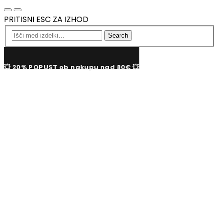
PRITISNI ESC ZA IZHOD
Search
💥 20% POPUST ob nakupu nad 80€ 💥