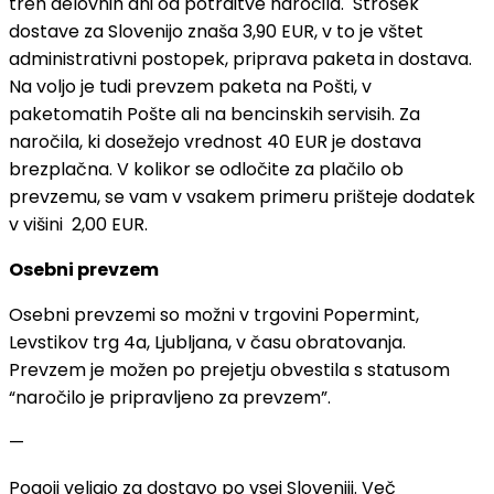
treh delovnih dni od potrditve naročila. Strošek
dostave za Slovenijo znaša 3,90 EUR, v to je vštet
administrativni postopek, priprava paketa in dostava.
Na voljo je tudi prevzem paketa na Pošti, v
paketomatih Pošte ali na bencinskih servisih. Za
naročila, ki dosežejo vrednost 40 EUR je dostava
brezplačna. V kolikor se odločite za plačilo ob
prevzemu, se vam v vsakem primeru prišteje dodatek
v višini 2,00 EUR.
Osebni prevzem
Osebni prevzemi so možni v trgovini Popermint,
Levstikov trg 4a, Ljubljana, v času obratovanja.
Prevzem je možen po prejetju obvestila s statusom
“naročilo je pripravljeno za prevzem”.
—
Pogoji veljajo za dostavo po vsej Sloveniji. Več