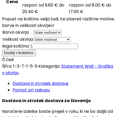
Cena
razpon: od 9.60 € do
razpon: od 8.00 € do
20.40 €
17.00 €
Popust na količino velja tudi, če izbereš različne motive,
barve in velikosti okvirjev!
Barva okvirja
Velikost okvirja
Ikigai količina
Dodaj v košarico
Deli
Šifra:
1-3-7-1-5-9
Kategorija:
Statement Wall - Grafika
v okvirju
Dostava in strošek dostave
Pomoč pri nakupu
Dostava in strošek dostave za Slovenijo
Naročene izdelke boste prejeli v roku, ki ne bo daljši od