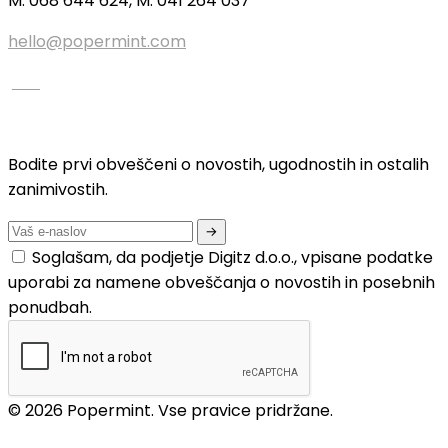
M: 068 644 624, M: 041 264 037
hello@popermint.com
Bodite prvi obveščeni o novostih, ugodnostih in ostalih
zanimivostih.
Soglašam, da podjetje Digitz d.o.o., vpisane podatke
uporabi za namene obveščanja o novostih in posebnih
ponudbah.
© 2026 Popermint. Vse pravice pridržane.