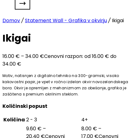
Domov
/
Statement Wall - Grafika v okvirju
/
Ikigai
Ikigai
16.00
€
–
34.00
€
Cenovni razpon: od 16.00 € do
34.00 €
Motiv, natisnjen z digitalno tehniko na 300-gramski, visoko
kakovostni papir, je vpet v ročno izdelan okvir novozelandskega
bora. Okvir je opremljen z mehanizmom za obešanje, grafika je
zaščitena s premium akrilnim steklom.
Količinski popust
Količina
2 - 3
4+
9.60
€
–
8.00
€
–
20.40
€
Cenovni
17.00
€
Cenovni