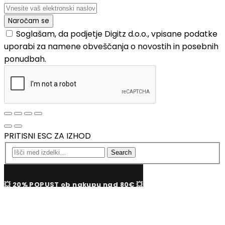
Soglašam, da podjetje Digitz d.o.o., vpisane podatke
uporabi za namene obveščanja o novostih in posebnih
ponudbah.
PRITISNI ESC ZA IZHOD
Search
💥 20% POPUST ob nakupu nad 80€ 💥