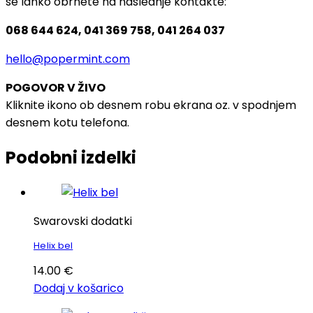
se lahko obrnete na naslednje kontakte:
068 644 624, 041 369 758, 041 264 037
hello@popermint.com
POGOVOR V ŽIVO
Kliknite ikono ob desnem robu ekrana oz. v spodnjem
desnem kotu telefona.
Podobni izdelki
Swarovski dodatki
Helix bel
14.00
€
Dodaj v košarico