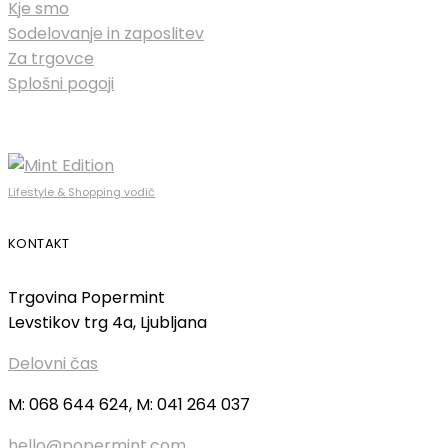
Kje smo
Sodelovanje in zaposlitev
Za trgovce
Splošni pogoji
Lifestyle & Shopping vodič
KONTAKT
Trgovina Popermint
Levstikov trg 4a, Ljubljana
Delovni čas
M: 068 644 624, M: 041 264 037
hello@popermint.com