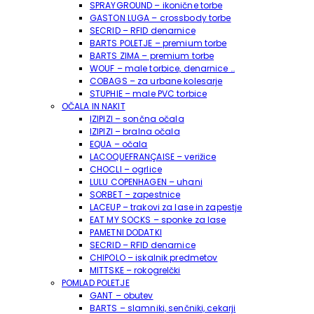
SPRAYGROUND – ikonične torbe
GASTON LUGA – crossbody torbe
SECRID – RFID denarnice
BARTS POLETJE – premium torbe
BARTS ZIMA – premium torbe
WOUF – male torbice, denarnice …
COBAGS – za urbane kolesarje
STUPHIE – male PVC torbice
OČALA IN NAKIT
IZIPIZI – sončna očala
IZIPIZI – bralna očala
EQUA – očala
LACOQUEFRANÇAISE – verižice
CHOCLI – ogrlice
LULU COPENHAGEN – uhani
SORBET – zapestnice
LACEUP – trakovi za lase in zapestje
EAT MY SOCKS – sponke za lase
PAMETNI DODATKI
SECRID – RFID denarnice
CHIPOLO – iskalnik predmetov
MITTSKE – rokogrelčki
POMLAD POLETJE
GANT – obutev
BARTS – slamniki, senčniki, cekarji