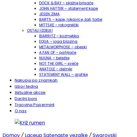
DOCK & BAY – plažne brisače
JOHN HATTER – statement kape
JESEN ZIMA
BARTS – kape, rokavice, šali, torbe
MITTSKE – rokogrelčki
OSTALI IZDELKI
BIARRITZ – kozmetika
EQUA – joga blazina
METALMORPHOSE – obeski
A FAN OF – pahljače
NUUNA – beležke
NOT THE GIRL – sveče
ANATOLE – dežniki
STATEMENT WALL – grafike
Nakupuj po znamkah
Izbor tedna
Aktualne akcije
Darilni boni
Trgovina Popermint
O nas
Domov
/
Laceup Satenaste vezalke
/
Swarovski