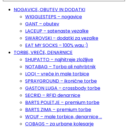
NOGAVICE, OBUTEV IN DODATKI
WIGGLESTEPS – nogavice
GANT – obutev
LACEUP – satenaste vezalke
SWAROVSKI – dodatki za vezalke
EAT MY SOCKS – 100% wau ;)
TORBE, VREČE, DENARNICE
SHUPATTO – najhitreje zložljive
NOTABAG – Torba ali nahrbtnik
LOQI – vreče in male torbice
SPRAYGROUND – ikonične torbe
GASTON LUGA – crossbody torbe
SECRID – RFID denarnice
BARTS POLETJE – premium torbe
BARTS ZIMA – premium torbe
WOUF – male torbice, denarnice …
COBAGS – za urbane kolesarje