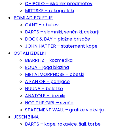
CHIPOLO – iskalnik predmetov
MITTSKE – rokogrelčki
POMLAD POLETJE
GANT – obutev
BARTS – slamniki, senčniki, cekarji
DOCK & BAY – plažne brisače
JOHN HATTER – statement kape
OSTALI IZDELKI
BIARRITZ – kozmetika
EQUA – joga blazina
METALMORPHOSE – obeski
A FAN OF – pahljače
NUUNA – beležke
ANATOLE – dežniki
NOT THE GIRL – sveče
STATEMENT WALL – grafike v okvirju
JESEN ZIMA
BARTS – kape, rokavice, šali, torbe