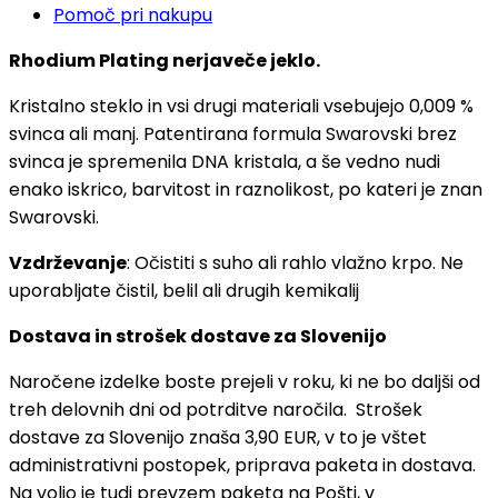
Pomoč pri nakupu
Rhodium Plating nerjaveče jeklo.
Kristalno steklo in vsi drugi materiali vsebujejo 0,009 %
svinca ali manj. Patentirana formula Swarovski brez
svinca je spremenila DNA kristala, a še vedno nudi
enako iskrico, barvitost in raznolikost, po kateri je znan
Swarovski.
Vzdrževanje
: Očistiti s suho ali rahlo vlažno krpo. Ne
uporabljate čistil, belil ali drugih kemikalij
Dostava in strošek dostave za Slovenijo
Naročene izdelke boste prejeli v roku, ki ne bo daljši od
treh delovnih dni od potrditve naročila. Strošek
dostave za Slovenijo znaša 3,90 EUR, v to je vštet
administrativni postopek, priprava paketa in dostava.
Na voljo je tudi prevzem paketa na Pošti, v