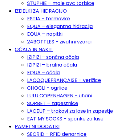
STUPHIE – male pvc torbice
IZDELKI ZA HIDRACIJO
ESTIA – termovke
EQUA – elegantna hidracija
EQUA – napitki
24BOTTLES – živahni vzorci
OČALA IN NAKIT
IZIPIZI – sončna očala
IZIPIZI – bralna očala
EQUA – očala
LACOQUEFRANÇAISE – verižice
CHOCLI – ogrlice
LULU COPENHAGEN – uhani
SORBET – zapestnice
LACEUP – trakovi za lase in zapestje
EAT MY SOCKS – sponke za lase
PAMETNI DODATKI
SECRID – RFID denarnice