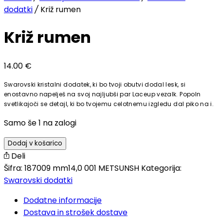
dodatki
/
Križ rumen
Križ rumen
14.00
€
Swarovski kristalni dodatek, ki bo tvoji obutvi dodal lesk, si
enostavno napelješ na svoj najljubši par Laceup vezalk. Popoln
svetlikajoči se detajl, ki bo tvojemu celotnemu izgledu dal piko na i.
Samo še 1 na zalogi
Dodaj v košarico
Deli
Šifra:
187009 mm14,0 001 METSUNSH
Kategorija:
Swarovski dodatki
Dodatne informacije
Dostava in strošek dostave