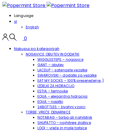
Language
sl
English
0
Nakupuj po kategorijah
NOGAVICE, OBUTEV IN DODATKI
WIGGLESTEPS – nogavice
GANT – obutev
LACEUP – satenaste vezalke
SWAROVSKI – dodatki za vezalke
EAT MY SOCKS – 100% presenečenje ;)
IZDELKI ZA HIDRACIJO
ESTIA – termovke
EQUA – elegantna hidracija
EQUA – napitki
24BOTTLES – živahni vzorci
TORBE, VREČE, DENARNICE
NOTABAG – torba ali nahrbtnik
SHUPATTO – najhitreje zložljive
LOQI – vreče in male torbice