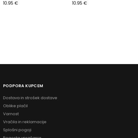
10.95
€
10.95
€
Dodaj v košarico
Dodaj v košarico
PODPORA KUPCEM
Dostava in strošek dostave
Oblike plačil
Varnost
Vračila in reklamacije
Splošni pogoji
Pogosta vprašanja