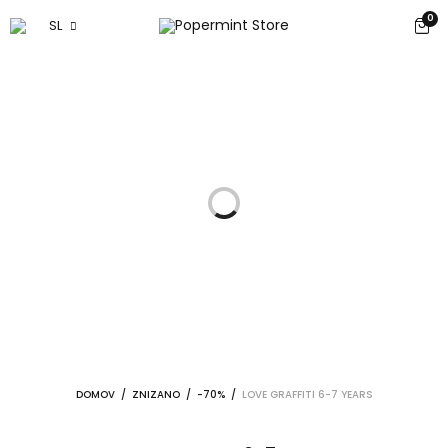
0
SL
DOMOV
/
ZNIZANO
/
-70%
/
LOVE GRAFFITI 6-7 YEARS