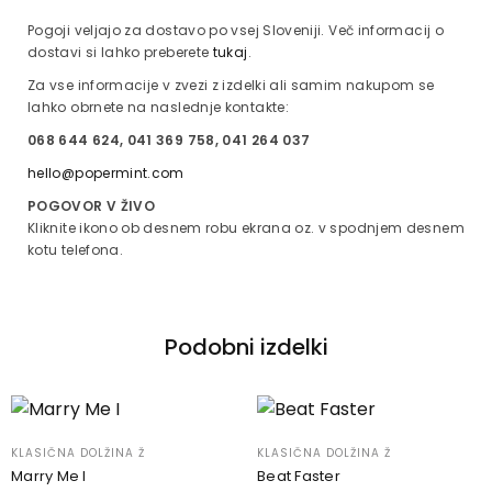
Pogoji veljajo za dostavo po vsej Sloveniji. Več informacij o
dostavi si lahko preberete
tukaj
.
Za vse informacije v zvezi z izdelki ali samim nakupom se
lahko obrnete na naslednje kontakte:
068 644 624, 041 369 758, 041 264 037
hello@popermint.com
POGOVOR V ŽIVO
Kliknite ikono ob desnem robu ekrana oz. v spodnjem desnem
kotu telefona.
Podobni izdelki
KLASIČNA DOLŽINA Ž
KLASIČNA DOLŽINA Ž
Marry Me I
Beat Faster