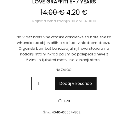
LOVE GRAFFITI 6-7 YEARS
Izvirna
Trenutna
14.00
€
4.20
€
cena je
cena je:
Najnižja cena zadnjih 30 dni:
14.00
€
bila:
4.20 €.
14.00 €.
Na videz brezšivne otroške dokolenke so narejene za
vrhunsko udobje vaših otrok tudi v hladnem dnevu.
Organski bombaž bo razvajal njihova stopala na
notranji strani, hkrati pa jim bo polepšal dneve z
živimi in ljubkimi motivi na zunanji strani.
NA ZALOGI
Dodaj v košarico
Deli
Šifra:
4040-00554-502