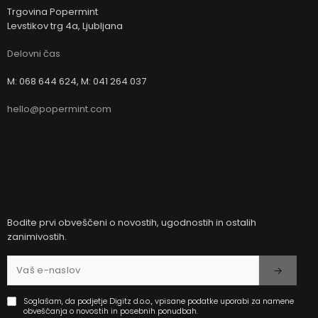
Trgovina Popermint
Levstikov trg 4a, Ljubljana
Delovni čas
M: 068 644 624, M: 041 264 037
hello@popermint.com
Bodite prvi obveščeni o novostih, ugodnostih in ostalih
zanimivostih.
Soglašam, da podjetje Digitz d.o.o., vpisane podatke uporabi za namene
obveščanja o novostih in posebnih ponudbah.