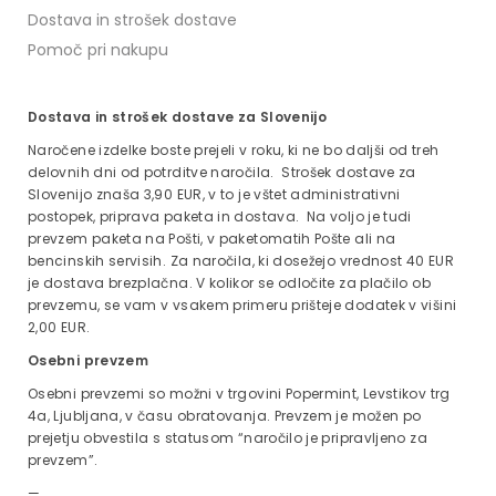
Dostava in strošek dostave
Pomoč pri nakupu
Dostava in strošek dostave za Slovenijo
Naročene izdelke boste prejeli v roku, ki ne bo daljši od treh
delovnih dni od potrditve naročila. Strošek dostave za
Slovenijo znaša 3,90 EUR, v to je vštet administrativni
postopek, priprava paketa in dostava. Na voljo je tudi
prevzem paketa na Pošti, v paketomatih Pošte ali na
bencinskih servisih. Za naročila, ki dosežejo vrednost 40 EUR
je dostava brezplačna. V kolikor se odločite za plačilo ob
prevzemu, se vam v vsakem primeru prišteje dodatek v višini
2,00 EUR.
Osebni prevzem
Osebni prevzemi so možni v trgovini Popermint, Levstikov trg
4a, Ljubljana, v času obratovanja. Prevzem je možen po
prejetju obvestila s statusom “naročilo je pripravljeno za
prevzem”.
—