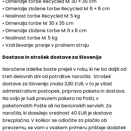
• Dimenzije torbe Recycled M: 30 × 35 cm
• Dimenzije zložene torbe Recycled M: 6 × 8 cm
• Nosilnost torbe Recycled M: 5 kg
• Dimenzija torbe M: 30 x 35 cm
• Dimenzije zložene torbe M: 6 x 8 cm
• Nosilnost torbe M: 5 kg
• Vzdrževanje: pranje v pralnem stroju
Dostava in strošek dostave za Slovenijo
Naročene izdelke boste prejeli v roku, ki ne bo daljši od
treh delovnih dni od potrditve naročila. Strošek
dostave za Slovenijo znaša 3,90 EUR, v to je vštet
administrativni postopek, priprava paketa in dostava.
Na voljo je tudi prevzem paketa na Pošti, v
paketomatih Pošte ali na bencinskih servisih. Za
naročila, ki dosežejo vrednost 40 EUR je dostava
brezplačna. V kolikor se odločite za plačilo ob
prevzemu, se vam v vsakem primeru prišteje dodatek