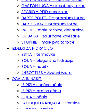
GASTON LUGA – crossbody torbe
SECRID – RFID denarnice
BARTS POLETJE – premium torbe
BARTS ZIMA – premium torbe
WOUF – male torbice, denarnice …
COBAGS – za urbane kolesarje
STUPHIE – male pvc torbice
IZDELKI ZA HIDRACIJO
ESTIA – termovke
EQUA – elegantna hidracija
EQUA – napitki
24BOTTLES – živahni vzorci
OČALA IN NAKIT
IZIPIZI – sončna očala
IZIPIZI – bralna očala
EQUA – očala
LACOQUEFRANÇAISE – verižice