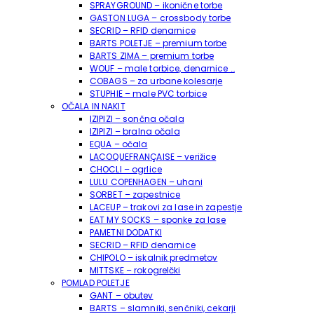
SPRAYGROUND – ikonične torbe
GASTON LUGA – crossbody torbe
SECRID – RFID denarnice
BARTS POLETJE – premium torbe
BARTS ZIMA – premium torbe
WOUF – male torbice, denarnice …
COBAGS – za urbane kolesarje
STUPHIE – male PVC torbice
OČALA IN NAKIT
IZIPIZI – sončna očala
IZIPIZI – bralna očala
EQUA – očala
LACOQUEFRANÇAISE – verižice
CHOCLI – ogrlice
LULU COPENHAGEN – uhani
SORBET – zapestnice
LACEUP – trakovi za lase in zapestje
EAT MY SOCKS – sponke za lase
PAMETNI DODATKI
SECRID – RFID denarnice
CHIPOLO – iskalnik predmetov
MITTSKE – rokogrelčki
POMLAD POLETJE
GANT – obutev
BARTS – slamniki, senčniki, cekarji