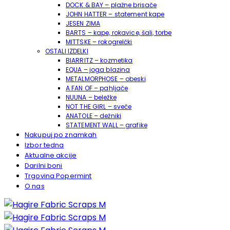
DOCK & BAY – plažne brisače
JOHN HATTER – statement kape
JESEN ZIMA
BARTS – kape, rokavice, šali, torbe
MITTSKE – rokogrelčki
OSTALI IZDELKI
BIARRITZ – kozmetika
EQUA – joga blazina
METALMORPHOSE – obeski
A FAN OF – pahljače
NUUNA – beležke
NOT THE GIRL – sveče
ANATOLE – dežniki
STATEMENT WALL – grafike
Nakupuj po znamkah
Izbor tedna
Aktualne akcije
Darilni boni
Trgovina Popermint
O nas