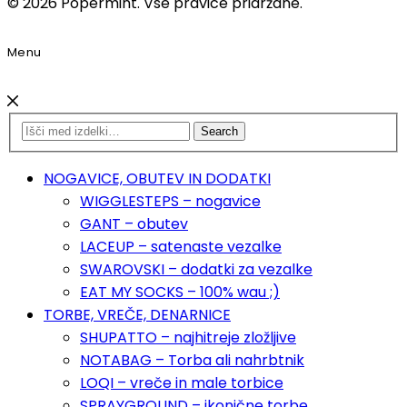
© 2026 Popermint. Vse pravice pridržane.
Menu
Search
NOGAVICE, OBUTEV IN DODATKI
WIGGLESTEPS – nogavice
GANT – obutev
LACEUP – satenaste vezalke
SWAROVSKI – dodatki za vezalke
EAT MY SOCKS – 100% wau ;)
TORBE, VREČE, DENARNICE
SHUPATTO – najhitreje zložljive
NOTABAG – Torba ali nahrbtnik
LOQI – vreče in male torbice
SPRAYGROUND – ikonične torbe