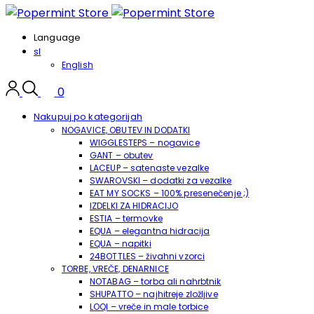
Language
sl
English
0
Nakupuj po kategorijah
NOGAVICE, OBUTEV IN DODATKI
WIGGLESTEPS – nogavice
GANT – obutev
LACEUP – satenaste vezalke
SWAROVSKI – dodatki za vezalke
EAT MY SOCKS – 100% presenečenje ;)
IZDELKI ZA HIDRACIJO
ESTIA – termovke
EQUA – elegantna hidracija
EQUA – napitki
24BOTTLES – živahni vzorci
TORBE, VREČE, DENARNICE
NOTABAG – torba ali nahrbtnik
SHUPATTO – najhitreje zložljive
LOQI – vreče in male torbice