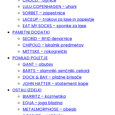
CHOCLI – ogrlice
LULU COPENHAGEN – uhani
SORBET – zapestnice
LACEUP – trakovi za lase in zapestje
EAT MY SOCKS – sponke za lase
PAMETNI DODATKI
SECRID – RFID denarnice
CHIPOLO – iskalnik predmetov
MITTSKE – rokogrelčki
POMLAD POLETJE
GANT – obutev
BARTS – slamniki, senčniki, cekarji
DOCK & BAY – plažne brisače
JOHN HATTER – statement kape
OSTALI IZDELKI
BIARRITZ – kozmetika
EQUA – joga blazina
METALMORPHOSE – obeski