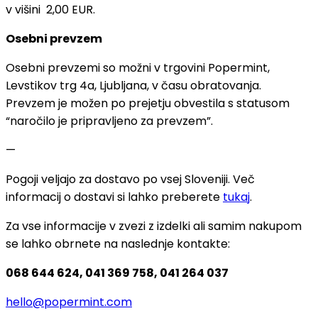
v višini 2,00 EUR.
Osebni prevzem
Osebni prevzemi so možni v trgovini Popermint,
Levstikov trg 4a, Ljubljana, v času obratovanja.
Prevzem je možen po prejetju obvestila s statusom
“naročilo je pripravljeno za prevzem”.
—
Pogoji veljajo za dostavo po vsej Sloveniji. Več
informacij o dostavi si lahko preberete
tukaj
.
Za vse informacije v zvezi z izdelki ali samim nakupom
se lahko obrnete na naslednje kontakte:
068 644 624, 041 369 758, 041 264 037
hello@popermint.com