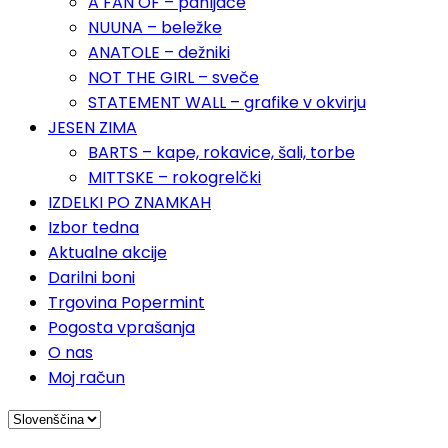
A FAN OF – pahljače
NUUNA – beležke
ANATOLE – dežniki
NOT THE GIRL – sveče
STATEMENT WALL – grafike v okvirju
JESEN ZIMA
BARTS – kape, rokavice, šali, torbe
MITTSKE – rokogrelčki
IZDELKI PO ZNAMKAH
Izbor tedna
Aktualne akcije
Darilni boni
Trgovina Popermint
Pogosta vprašanja
O nas
Moj račun