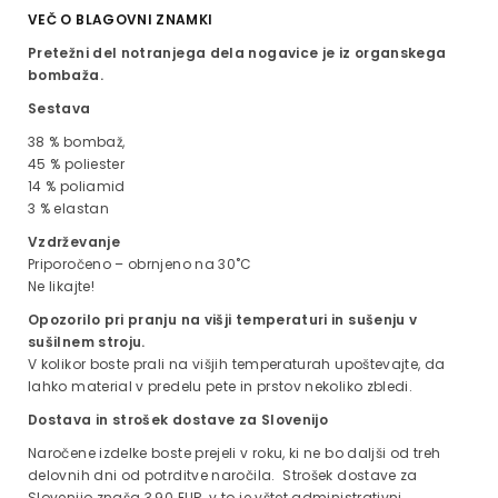
VEČ O BLAGOVNI ZNAMKI
Pretežni del notranjega dela nogavice je iz organskega
bombaža.
Sestava
38 % bombaž,
45 % poliester
14 % poliamid
3 % elastan
Vzdrževanje
Priporočeno – obrnjeno na 30˚C
Ne likajte!
Opozorilo pri pranju na višji temperaturi in sušenju v
sušilnem stroju.
V kolikor boste prali na višjih temperaturah upoštevajte, da
lahko material v predelu pete in prstov nekoliko zbledi.
Dostava in strošek dostave za Slovenijo
Naročene izdelke boste prejeli v roku, ki ne bo daljši od treh
delovnih dni od potrditve naročila. Strošek dostave za
Slovenijo znaša 3,90 EUR, v to je vštet administrativni