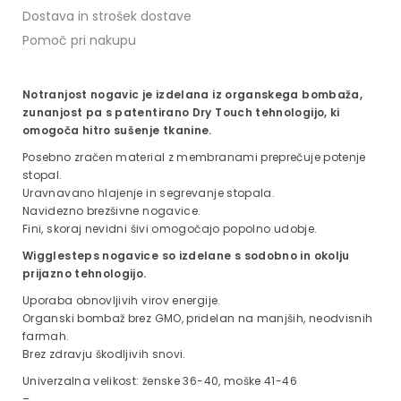
Dostava in strošek dostave
Pomoč pri nakupu
Notranjost nogavic je izdelana iz organskega bombaža,
zunanjost pa s patentirano Dry Touch tehnologijo, ki
omogoča hitro sušenje tkanine.
Posebno zračen material z membranami preprečuje potenje
stopal.
Uravnavano hlajenje in segrevanje stopala.
Navidezno brezšivne nogavice.
Fini, skoraj nevidni šivi omogočajo popolno udobje.
Wigglesteps nogavice so izdelane s sodobno in okolju
prijazno tehnologijo.
Uporaba obnovljivih virov energije.
Organski bombaž brez GMO, pridelan na manjših, neodvisnih
farmah.
Brez zdravju škodljivih snovi.
Univerzalna velikost: ženske 36-40, moške 41-46
–