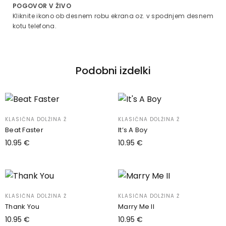
POGOVOR V ŽIVO
Kliknite ikono ob desnem robu ekrana oz. v spodnjem desnem
kotu telefona.
Podobni izdelki
KLASIČNA DOLŽINA Ž
KLASIČNA DOLŽINA Ž
Beat Faster
It’s A Boy
10.95
€
10.95
€
Dodaj v košarico
Dodaj v košarico
KLASIČNA DOLŽINA Ž
KLASIČNA DOLŽINA Ž
Thank You
Marry Me II
10.95
€
10.95
€