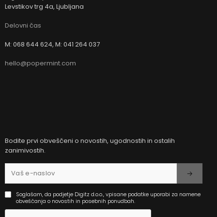
Levstikov trg 4a, Ljubljana
Delovni čas
M: 068 644 624, M: 041 264 037
hello@popermint.com
Bodite prvi obveščeni o novostih, ugodnostih in ostalih
zanimivostih.
Soglašam, da podjetje Digitz d.o.o., vpisane podatke uporabi za namene
obveščanja o novostih in posebnih ponudbah.