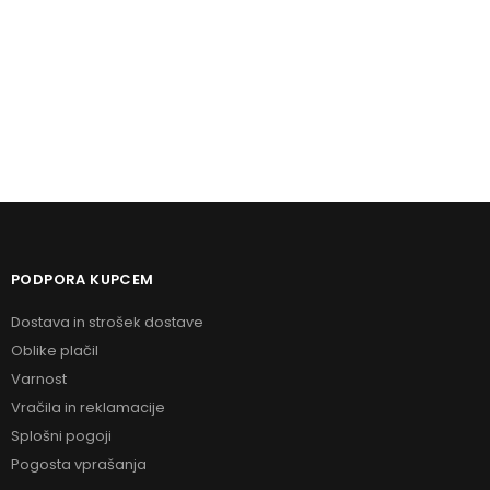
Dodaj v košarico
Dodaj v košarico
PODPORA KUPCEM
Dostava in strošek dostave
Oblike plačil
Varnost
Vračila in reklamacije
Splošni pogoji
Pogosta vprašanja