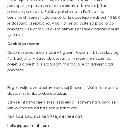
postopek, priprava paketa in dostava. Na voljo je tudi
prevzem paketa na Pošti, v paketomatih Pošte ali na
bencinskih servisih. Za naročila, ki dosežejo vrednost 40 EUR
je dostava brezplačna. V kolikor se odločite za plačilo ob
prevzemu, se vam v vsakem primeru prišteje dodatek v višini
2,00 EUR.
Osebni prevzem
Osebni prevzemi so možni v trgovini Popermint, Levstikov trg
4a, Ljubljana, v času obratovanja. Prevzem je možen po
prejetju obvestila s statusom “naročilo je pripravljeno za
prevzem”.
—
Pogoji veljajo za dostavo po vsej Sloveniji. Več informacij o
dostavi si lahko preberete
tukaj
.
Za vse informacije v zvezi z izdelki ali samim nakupom se
lahko obrnete na naslednje kontakte:
068 644 624, 041 369 758, 041 264 037
hello@popermint.com