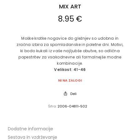
MIX ART
8.95
€
Moške kratke nogavice do gležnjev so udobna in
zračna izbira za spomladanske in poletne dni. Motivi,
ki bodo kukali iz vaše najljubše obutve, so odlična
popestritev za vsakodnevne ali formalnejše modne
kombinacije.
Velikost: 41-46
NI NA ZALOGI
Deli
Šifra:
2006-04811-502
Dodatne informacije
Sestava in vzdrževanje