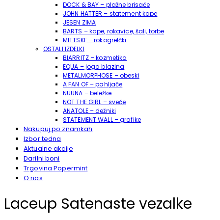
DOCK & BAY – plažne brisače
JOHN HATTER – statement kape
JESEN ZIMA
BARTS – kape, rokavice, šali, torbe
MITTSKE – rokogrelčki
OSTALI IZDELKI
BIARRITZ – kozmetika
EQUA – joga blazina
METALMORPHOSE – obeski
A FAN OF – pahljače
NUUNA – beležke
NOT THE GIRL – sveče
ANATOLE – dežniki
STATEMENT WALL – grafike
Nakupuj po znamkah
Izbor tedna
Aktualne akcije
Darilni boni
Trgovina Popermint
O nas
Laceup Satenaste vezalke