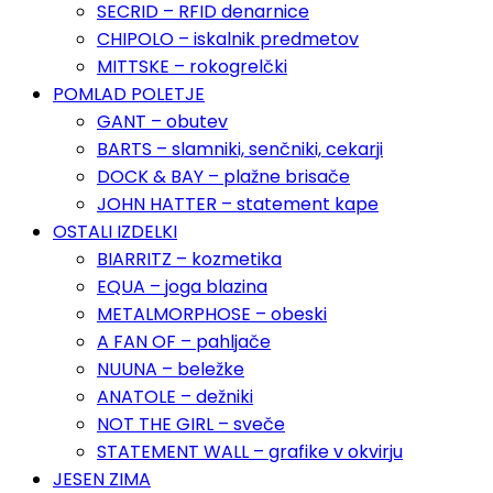
SECRID – RFID denarnice
CHIPOLO – iskalnik predmetov
MITTSKE – rokogrelčki
POMLAD POLETJE
GANT – obutev
BARTS – slamniki, senčniki, cekarji
DOCK & BAY – plažne brisače
JOHN HATTER – statement kape
OSTALI IZDELKI
BIARRITZ – kozmetika
EQUA – joga blazina
METALMORPHOSE – obeski
A FAN OF – pahljače
NUUNA – beležke
ANATOLE – dežniki
NOT THE GIRL – sveče
STATEMENT WALL – grafike v okvirju
JESEN ZIMA