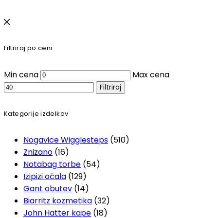
Filtriraj po ceni
Min cena
Max cena
Filtriraj
Kategorije izdelkov
Nogavice Wigglesteps
(510)
Znizano
(16)
Notabag torbe
(54)
Izipizi očala
(129)
Gant obutev
(14)
Biarritz kozmetika
(32)
John Hatter kape
(18)