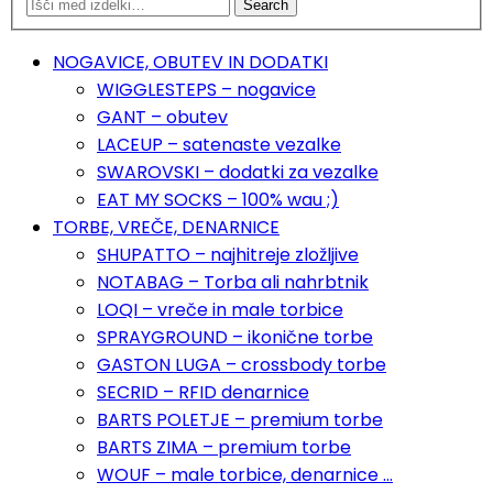
Search
NOGAVICE, OBUTEV IN DODATKI
WIGGLESTEPS – nogavice
GANT – obutev
LACEUP – satenaste vezalke
SWAROVSKI – dodatki za vezalke
EAT MY SOCKS – 100% wau ;)
TORBE, VREČE, DENARNICE
SHUPATTO – najhitreje zložljive
NOTABAG – Torba ali nahrbtnik
LOQI – vreče in male torbice
SPRAYGROUND – ikonične torbe
GASTON LUGA – crossbody torbe
SECRID – RFID denarnice
BARTS POLETJE – premium torbe
BARTS ZIMA – premium torbe
WOUF – male torbice, denarnice …