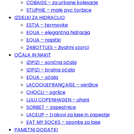
COBAGS – za urbane kolesarje
STUPHIE – male pvc torbice
IZDELKI ZA HIDRACIJO
ESTIA – termovke
EQUA – elegantna hidracija
EQUA – napitki
24BOTTLES – živahni vzorci
OČALA IN NAKIT
IZIPIZI – sončna očala
IZIPIZI – bralna očala
EQUA – očala
LACOQUEFRANÇAISE – verižice
CHOCLI – ogrlice
LULU COPENHAGEN – uhani
SORBET – zapestnice
LACEUP – trakovi za lase in zapestje
EAT MY SOCKS – sponke za lase
PAMETNI DODATKI