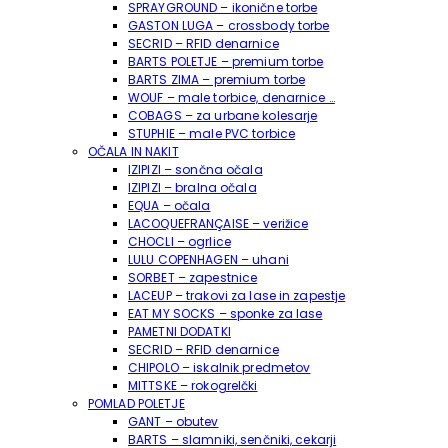
SPRAYGROUND – ikonične torbe
GASTON LUGA – crossbody torbe
SECRID – RFID denarnice
BARTS POLETJE – premium torbe
BARTS ZIMA – premium torbe
WOUF – male torbice, denarnice …
COBAGS – za urbane kolesarje
STUPHIE – male PVC torbice
OČALA IN NAKIT
IZIPIZI – sončna očala
IZIPIZI – bralna očala
EQUA – očala
LACOQUEFRANÇAISE – verižice
CHOCLI – ogrlice
LULU COPENHAGEN – uhani
SORBET – zapestnice
LACEUP – trakovi za lase in zapestje
EAT MY SOCKS – sponke za lase
PAMETNI DODATKI
SECRID – RFID denarnice
CHIPOLO – iskalnik predmetov
MITTSKE – rokogrelčki
POMLAD POLETJE
GANT – obutev
BARTS – slamniki, senčniki, cekarji