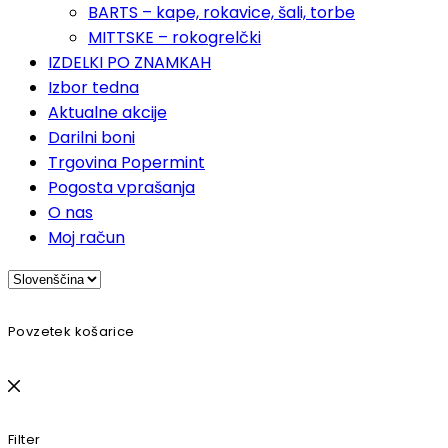
BARTS – kape, rokavice, šali, torbe
MITTSKE – rokogrelčki
IZDELKI PO ZNAMKAH
Izbor tedna
Aktualne akcije
Darilni boni
Trgovina Popermint
Pogosta vprašanja
O nas
Moj račun
Povzetek košarice
Filter