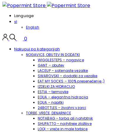
Language
sl
English
0
Nakupuj po kategorijah
NOGAVICE, OBUTEV IN DODATKI
WIGGLESTEPS – nogavice
GANT – obutev
LACEUP – satenaste vezalke
SWAROVSKI – dodatki za vezalke
EAT MY SOCKS – 100% presenečenje ;)
IZDELKI ZA HIDRACIJO
ESTIA – termovke
EQUA – elegantna hidracija
EQUA – napitki
24BOTTLES – živahni vzorci
TORBE, VREČE, DENARNICE
NOTABAG – torba ali nahrbtnik
SHUPATTO – najhitreje zložljive
LOQI – vreče in male torbice